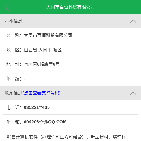
大同市百恒科贸有限公司
基本信息
名 称：大同市百恒科贸有限公司
地 区：山西省 大同市 城区
地 址：育才园6幢底层8号
邮 编：-
联系信息
(
点击查看完整号码
)
电 话：
035221**435
邮 箱：
604208***@QQ.COM
销售计算机软件（办理许可证方可经营）；新型建材、装饰材