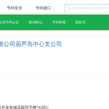
号码安全
号码接口
企业号码认证
取消标记
号码举报
隐私号
限公司葫芦岛中心支公司
开发皇城花园写字楼7#2区C