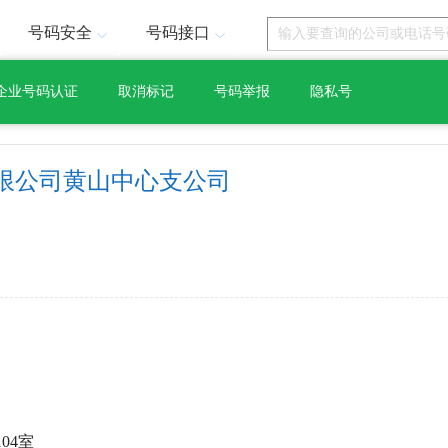
号码安全
号码接口
企业号码认证
取消标记
号码举报
隐私号
限公司黄山中心支公司
04室