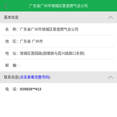
广东省广州市增城区管道燃气总公司
基本信息
名 称：广东省广州市增城区管道燃气总公司
地 区：广东省 广州市
地 址：增城区莲园路(园墩路与荔兴路路口东侧)
邮 编：-
联系信息
(
点击查看完整号码
)
电 话：
020826**413