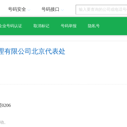
号码安全
号码接口
企业号码认证
取消标记
号码举报
隐私号
理有限公司北京代表处
206
动。