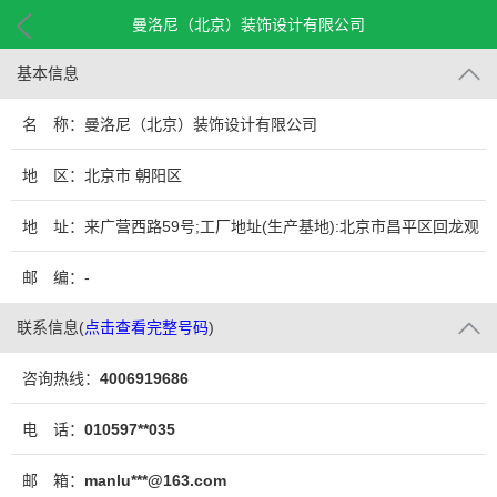
曼洛尼（北京）装饰设计有限公司
基本信息
名 称：曼洛尼（北京）装饰设计有限公司
地 区：北京市 朝阳区
地 址：来广营西路59号;工厂地址(生产基地):北京市昌平区回龙观
镇定福皇庄
邮 编：-
联系信息
(
点击查看完整号码
)
咨询热线：
4006919686
电 话：
010597**035
邮 箱：
manlu***@163.com