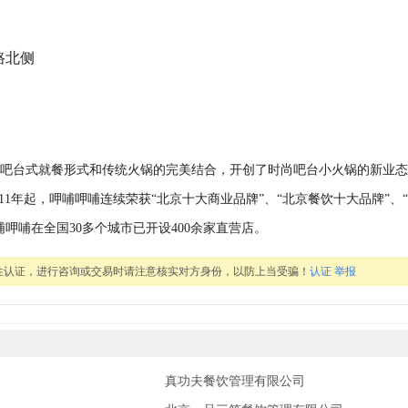
路北侧
的吧台式就餐形式和传统火锅的完美结合，开创了时尚吧台小火锅的新业态
011年起，呷哺呷哺连续荣获“北京十大商业品牌”、“北京餐饮十大品牌”、
哺呷哺在全国30多个城市已开设400余家直营店。
性认证，进行咨询或交易时请注意核实对方身份，以防上当受骗！
认证
举报
真功夫餐饮管理有限公司