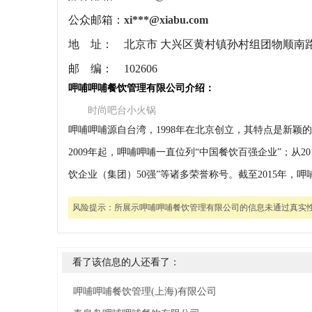
公众邮箱：
xi***@xiabu.com
地 址：
北京市 大兴区黄村镇孙村组团物顺南
邮 编：
102606
呷哺呷哺餐饮管理有限公司介绍：
时尚吧台小火锅
呷哺呷哺源自台湾，1998年在北京创立，其特点是新颖
2009年起，呷哺呷哺一直位列“中国餐饮百强企业”；从2
饮企业（集团）50强”等诸多荣誉称号。截至2015年，呷
风险提示：
所展示呷哺呷哺餐饮管理有限公司的信息未通过真实
看了该信息的人还看了：
呷哺呷哺餐饮管理(上海)有限公司