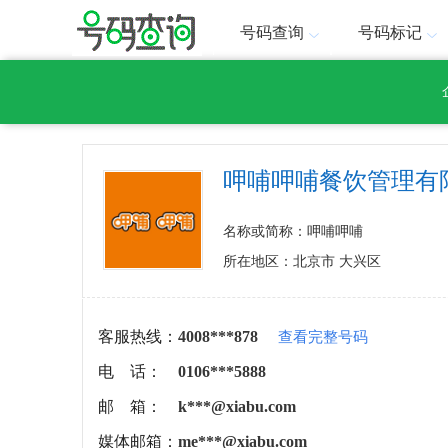
号码查询
号码标记
呷哺呷哺餐饮管理有
名称或简称：呷哺呷哺
所在地区：北京市 大兴区
客服热线：
4008***878
查看完整号码
电 话：
0106***5888
邮 箱：
k***@xiabu.com
媒体邮箱：
me***@xiabu.com