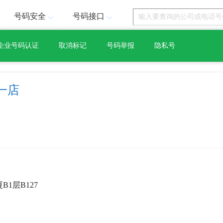
号码安全
号码接口
企业号码认证
取消标记
号码举报
隐私号
一店
1层B127