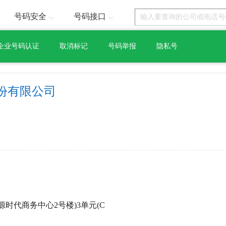
号码安全
号码接口
企业号码认证
取消标记
号码举报
隐私号
份有限公司
源时代商务中心2号楼)3单元(C