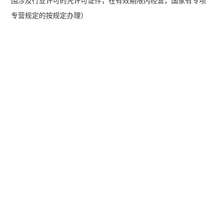
围涉及行业许可的凭许可证件，在有效期限内经营，国家有专项
专营规定的按规定办理）