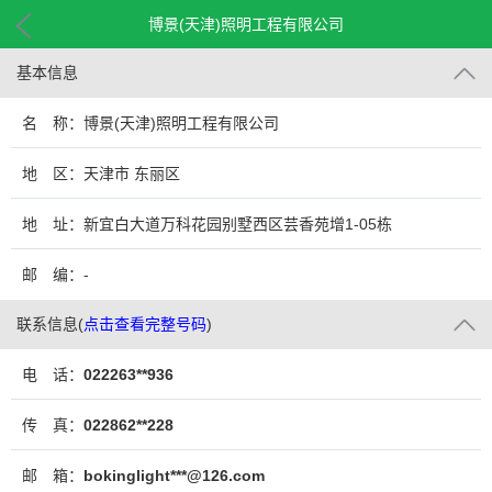
博景(天津)照明工程有限公司
基本信息
名 称：博景(天津)照明工程有限公司
地 区：天津市 东丽区
地 址：新宜白大道万科花园别墅西区芸香苑增1-05栋
邮 编：-
联系信息
(
点击查看完整号码
)
电 话：
022263**936
传 真：
022862**228
邮 箱：
bokinglight***@126.com