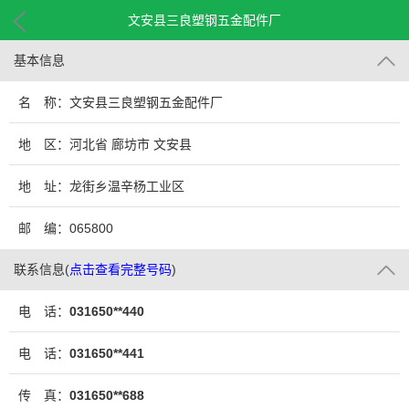
文安县三良塑钢五金配件厂
基本信息
名 称：文安县三良塑钢五金配件厂
地 区：河北省 廊坊市 文安县
地 址：龙街乡温辛杨工业区
邮 编：065800
联系信息
(
点击查看完整号码
)
电 话：
031650**440
电 话：
031650**441
传 真：
031650**688