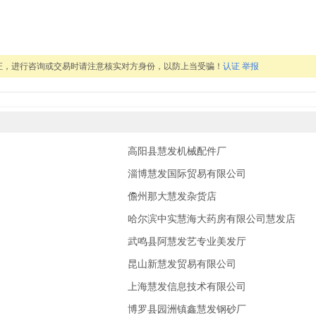
证，进行咨询或交易时请注意核实对方身份，以防上当受骗！
认证
举报
高阳县慧发机械配件厂
淄博慧发国际贸易有限公司
儋州那大慧发杂货店
哈尔滨中实慧海大药房有限公司慧发店
武鸣县阿慧发艺专业美发厅
昆山新慧发贸易有限公司
上海慧发信息技术有限公司
博罗县园洲镇鑫慧发钢砂厂