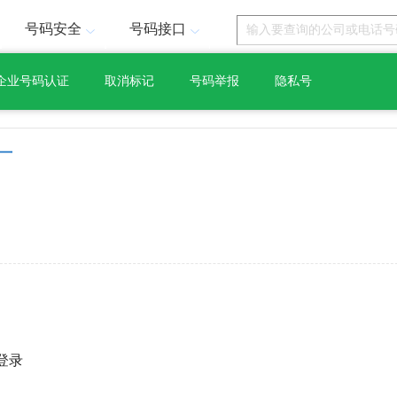
号码安全
号码接口
企业号码认证
取消标记
号码举报
隐私号
厂
登录