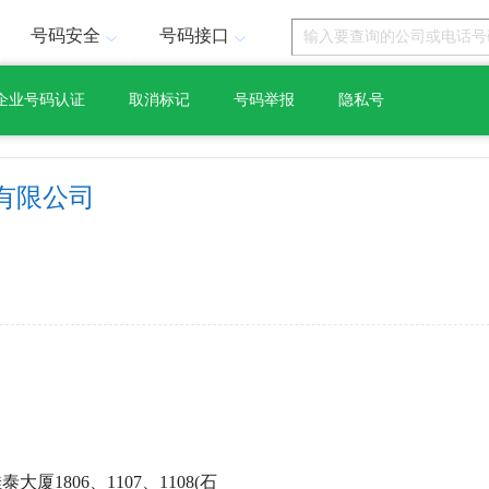
号码安全
号码接口
企业号码认证
取消标记
号码举报
隐私号
有限公司
厦1806、1107、1108(石