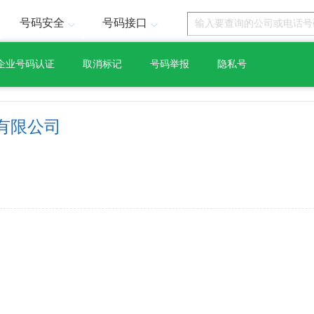
号码安全
号码接口
企业号码认证
取消标记
号码举报
隐私号
有限公司