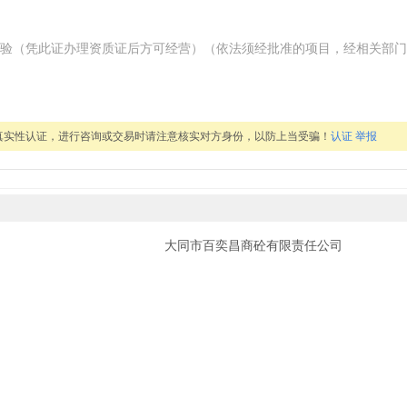
验（凭此证办理资质证后方可经营）（依法须经批准的项目，经相关部门
真实性认证，进行咨询或交易时请注意核实对方身份，以防上当受骗！
认证
举报
大同市百奕昌商砼有限责任公司