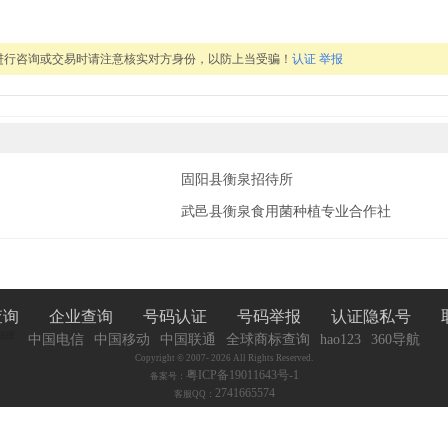
进行咨询或交易时请注意核实对方身份，以防上当受骗！
认证
举报
固阳县衡泉招待所
武邑县衡泉食用菌种植专业合作社
查询
企业查询
号码认证
号码举报
认证隐私号
链接:
中国电信
中国移动
中国联通
全球商标查询
hao123
360导航
Copyright © 2007-
2026 All Rights Reserved.
粤ICP备19011643号-1
备案号：
2741665574
客服QQ：