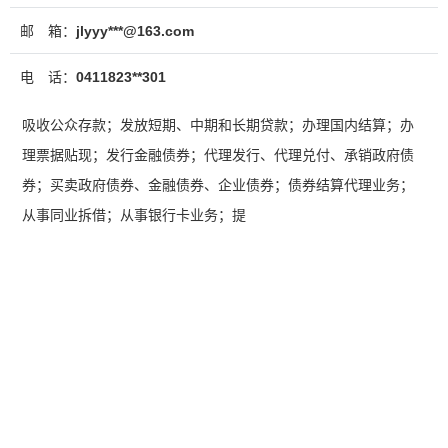
邮 箱：
jlyyy***@163.com
电 话：
0411823**301
吸收公众存款；发放短期、中期和长期贷款；办理国内结算；办
理票据贴现；发行金融债券；代理发行、代理兑付、承销政府债
券；买卖政府债券、金融债券、企业债券；债券结算代理业务；
从事同业拆借；从事银行卡业务；提