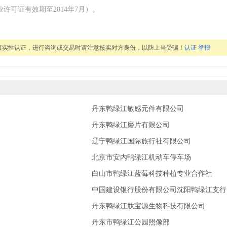
业许可证有效期至2014年7月）。
真实性认证，进行咨询或交易时请注意核实对方身份，以防上当受骗！
认证
举报
丹东鸭绿江敏感元件有限公司
务部
丹东鸭绿江磨片有限公司
务部
辽宁鸭绿江国际旅行社有限公司
北京市安内鸭绿江机动车停车场
白山市鸭绿江蓝莓科技种植专业合作社
中国建设银行股份有限公司沈阳鸭绿江支行
丹东鸭绿江肽宝源生物科技有限公司
丹东市鸭绿江公园照像部