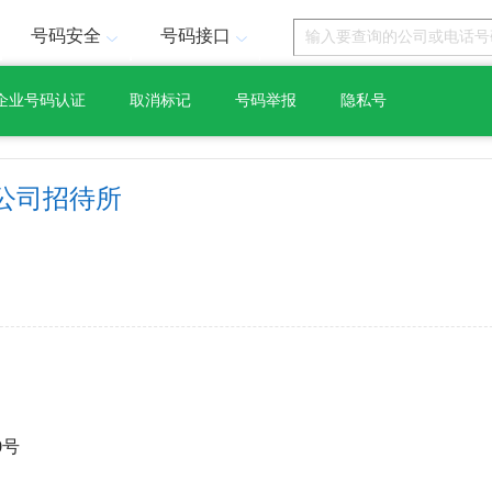
号码安全
号码接口
企业号码认证
取消标记
号码举报
隐私号
公司招待所
0号