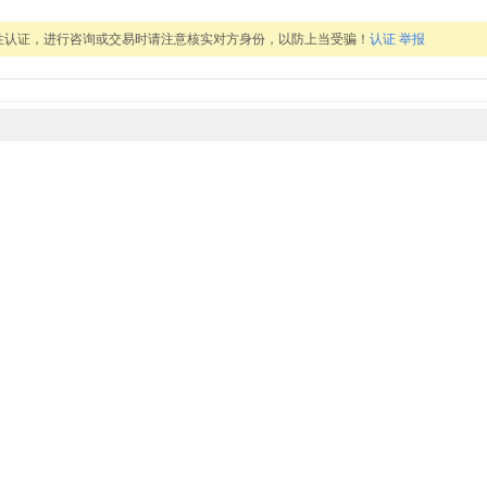
性认证，进行咨询或交易时请注意核实对方身份，以防上当受骗！
认证
举报