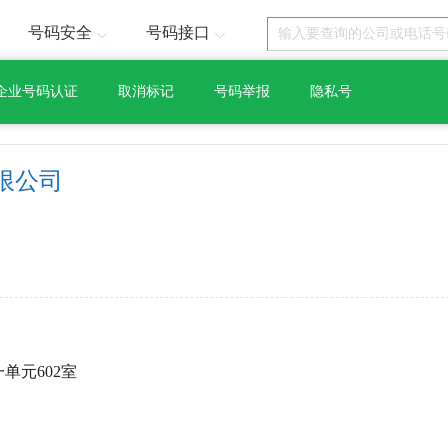
号码安全
号码接口
企业号码认证
取消标记
号码举报
隐私号
限公司
单元602室