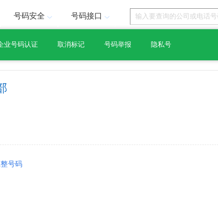
号码安全
号码接口
企业号码认证
取消标记
号码举报
隐私号
部
完整号码