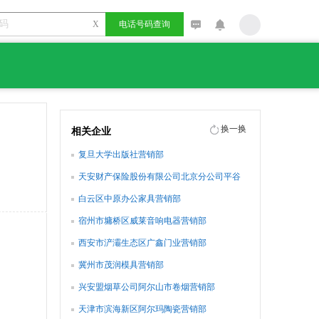
X
电话号码查询
换一换
相关企业
复旦大学出版社营销部
天安财产保险股份有限公司北京分公司平谷
营销服务部(通州营销部已更名)
白云区中原办公家具营销部
宿州市墉桥区威莱音响电器营销部
西安市浐灞生态区广鑫门业营销部
冀州市茂润模具营销部
兴安盟烟草公司阿尔山市卷烟营销部
天津市滨海新区阿尔玛陶瓷营销部