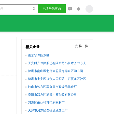
X
电话号码查询
换一换
相关企业
南京软件园东区
天安财产保险股份有限公司乌鲁木齐中心支
公司米东区营销服务部
深圳市南山区北师大蔚蓝海岸东区幼儿园
深圳市宝安区福永人民医院白石厦东区社区
健康服务中心
鞍山市铁东区双兴圆市政设施修造厂
阜阳市颍东区润民小额贷款有限公司
河东区甬达特种印刷器材厂
天津市河东区自强机械加工厂