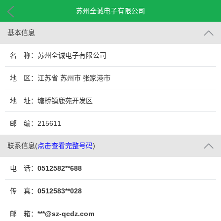
苏州全诚电子有限公司
基本信息
名 称：苏州全诚电子有限公司
地 区：江苏省 苏州市 张家港市
地 址：塘桥镇鹿苑开发区
邮 编：215611
联系信息
(
点击查看完整号码
)
电 话：
0512582**688
传 真：
0512583**028
邮 箱：
***@sz-qcdz.com