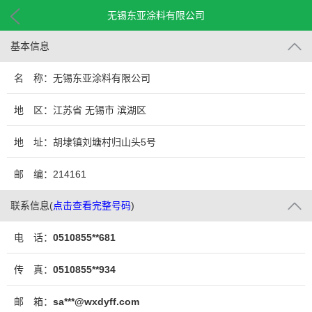
无锡东亚涂料有限公司
基本信息
名 称：无锡东亚涂料有限公司
地 区：江苏省 无锡市 滨湖区
地 址：胡埭镇刘塘村归山头5号
邮 编：214161
联系信息
(
点击查看完整号码
)
电 话：
0510855**681
传 真：
0510855**934
邮 箱：
sa***@wxdyff.com