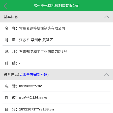
常州麦迅特机械制造有限公司
基本信息
名 称：常州麦迅特机械制造有限公司
地 区：江苏省 常州市 武进区
地 址：东青郑陆和平工业园协力路3号
邮 编：-
联系信息
(
点击查看完整号码
)
电 话：
0519855**782
邮 箱：
our***@126.com
邮 箱：
18921071***@189.cn