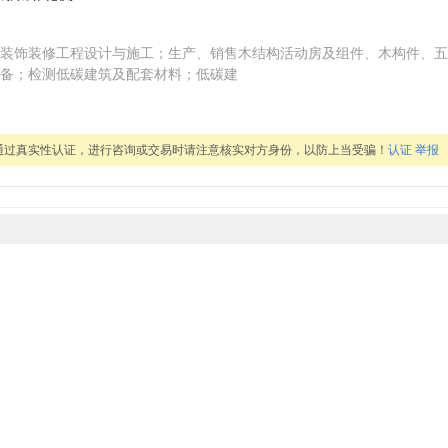
装饰装修工程设计与施工；生产、销售木结构活动房及组件、木构件、五
备；检测低碳建筑及配套材料；低碳建
通过真实性认证，进行咨询或交易时请注意核实对方身份，以防上当受骗！
认证
举报