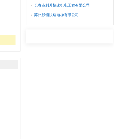
长春市利升快速机电工程有限公司
苏州默顿快速电梯有限公司