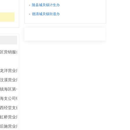
陵县城关镇计生办
德清城关镇街道办
区营销服务部
龙洋营业所
汶溪营业所
中国平安人寿保险股份有限公司宁波分公司镇海区第一营销服务部
中国太平洋财产保险股份有限公司宁波市镇海支公司镇海区骆驼街道营销服务部
西经堂支行
虹桥营业所
后施营业所