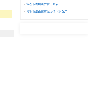
常熟市虞山镇胜发门窗店
常熟市虞山镇莫城乡情浓制衣厂