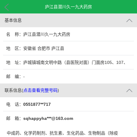
庐江县潜川久一九大药房
基本信息
名 称：庐江县潜川久一九大药房
地 区：安徽省 合肥市 庐江县
地 址：庐城镇城南文明中路（县医院对面）门面房105、107、
109号
邮 编：-
联系信息
(
点击查看完整号码
)
电 话：
0551877**717
邮 箱：
sqhappyha***@163.com
中成药、化学药制剂、抗生素、生化药品、生物制品（除疫