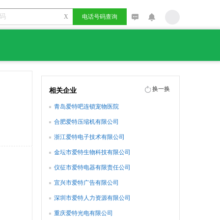
X
电话号码查询
换一换
相关企业
青岛爱特吧连锁宠物医院
合肥爱特压缩机有限公司
浙江爱特电子技术有限公司
金坛市爱特生物科技有限公司
仪征市爱特电器有限责任公司
宜兴市爱特广告有限公司
深圳市爱特人力资源有限公司
重庆爱特光电有限公司