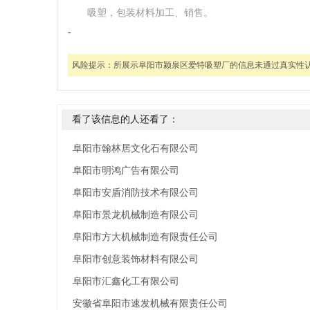
吸塑，包装材料加工、销售。
-
风险提示：
所展示阜阳市颍泉区爱特吸塑厂的信息未通过真实性
看了该信息的人还看了：
阜阳市翰林居文化石有限公司
阜阳市明鸿广告有限公司
阜阳市安盾消防技术有限公司
阜阳市景龙机械制造有限公司
阜阳市方大机械制造有限责任公司
阜阳市创意装饰材料有限公司
阜阳市汇鑫化工有限公司
安徽省阜阳市速发机械有限责任公司