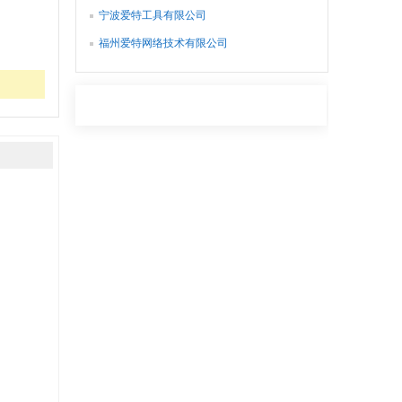
宁波爱特工具有限公司
福州爱特网络技术有限公司