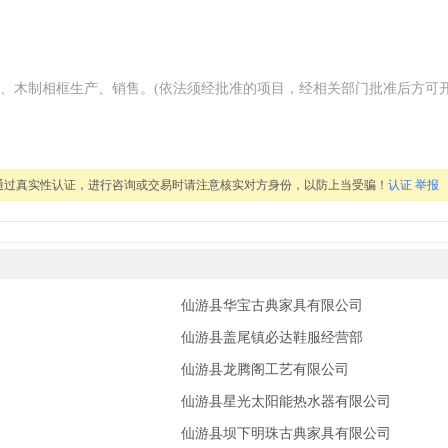
、木制相框生产、销售。(依法须经批准的项目，经相关部门批准后方可
通过真实性认证，进行咨询或交易时请注意核实对方身份，以防上当受骗！
认证
举报
仙游县华宝古典家具有限公司
仙游县盖尾镇必达鞋服经营部
仙游县龙腾阁工艺有限公司
部
仙游县星光太阳能热水器有限公司
部
仙游县坝下明珠古典家具有限公司