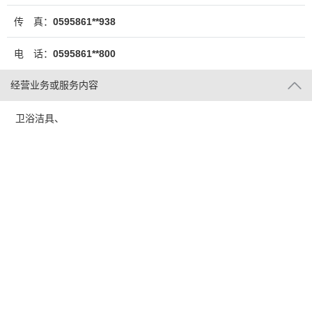
传 真：
0595861**938
电 话：
0595861**800
经营业务或服务内容
卫浴洁具、