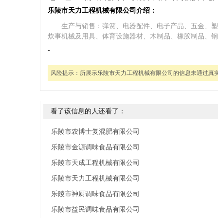
乐陵市天力工程机械有限公司介绍：
生产与销售：弹簧、电器配件、电子产品、五金、塑
炊事机械及用具、体育设施器材、木制品、橡胶制品、钢
-
风险提示：
所展示乐陵市天力工程机械有限公司的信息未通过真
看了该信息的人还看了：
乐陵市农博士复混肥有限公司
乐陵市金源调味食品有限公司
乐陵市天成工程机械有限公司
乐陵市天力工程机械有限公司
乐陵市神厨调味食品有限公司
乐陵市益民调味食品有限公司