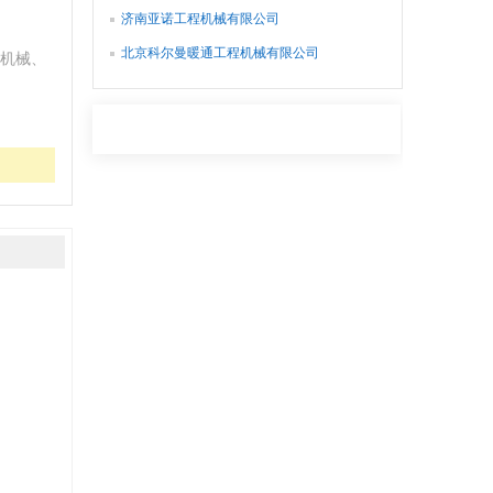
济南亚诺工程机械有限公司
北京科尔曼暖通工程机械有限公司
机械、