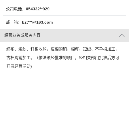
公司电话：
054332**929
邮 箱：
bzt***@163.com
经营业务或服务内容
织布、浆纱、籽棉收购，皮棉购销、棉籽、短绒、不孕棉加工，
古棉购销加工。（依法须经批准的项目，经相关部门批准后方可
开展经营活动)