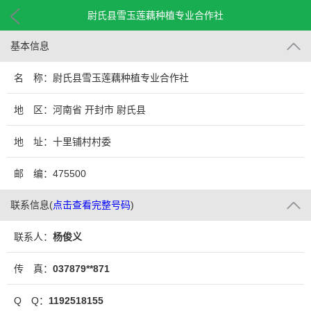
尉氏县雪玉莲藕种植专业合作社
基本信息
名 称：尉氏县雪玉莲藕种植专业合作社
地 区：河南省 开封市 尉氏县
地 址：十里铺村村委
邮 编：475500
联系信息
(
点击查看完整号码
)
联系人：
杨俊义
传 真：
037879**871
Q Q：
1192518155