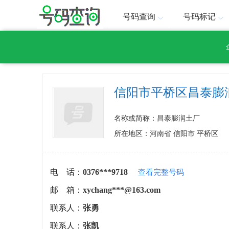
号码查询
号码标记
信阳市平桥区昌泰膨
名称或简称：昌泰膨润土厂
所在地区：河南省 信阳市 平桥区
电 话：
0376***9718
查看完整号码
邮 箱：
xychang***@163.com
联系人：
张勇
联系人：
张凯