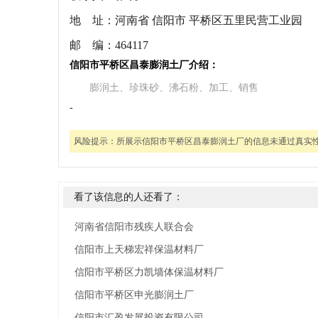
地 址：
河南省 信阳市 平桥区五里民营工业园
邮 编：
464117
信阳市平桥区昌泰膨润土厂介绍：
膨润土、珍珠砂、沸石粉、加工、销售
-
风险提示：
所展示信阳市平桥区昌泰膨润土厂的信息未通过真实
看了该信息的人还看了：
河南省信阳市残疾人联合会
信阳市上天梯宏祥保温材料厂
信阳市平桥区力凯墙体保温材料厂
信阳市平桥区申光膨润土厂
信阳市汇盈发展投资有限公司