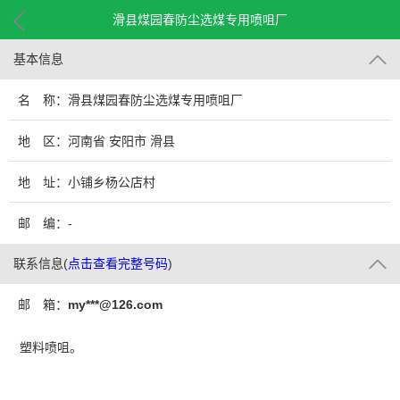
滑县煤园春防尘选煤专用喷咀厂
基本信息
名 称：滑县煤园春防尘选煤专用喷咀厂
地 区：河南省 安阳市 滑县
地 址：小铺乡杨公店村
邮 编：-
联系信息
(
点击查看完整号码
)
邮 箱：
my***@126.com
塑料喷咀。