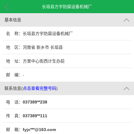
长垣县方宇防腐设备机械厂
基本信息
名 称：长垣县方宇防腐设备机械厂
地 区：河南省 新乡市 长垣县
地 址：方里中心街西计生办前
邮 编：-
联系信息
(
点击查看完整号码
)
电 话：
037389**238
传 真：
037389**111
邮 箱：
fyjx***@163.com