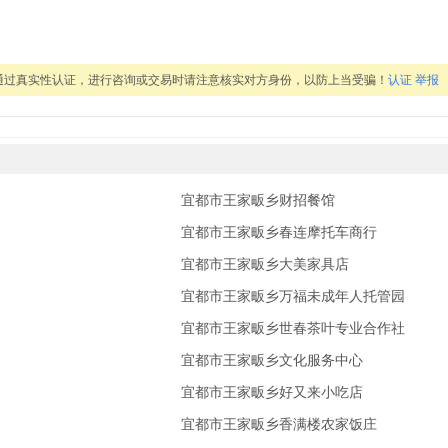
通过真实性认证，进行咨询或交易时请注意核实对方身份，以防上当受骗！
认证
举报
宜都市王家畈乡财招餐馆
宜都市王家畈乡春连摩托车商行
宜都市王家畈乡大美家具店
宜都市王家畈乡万福未成年人托管园
宜都市王家畈乡世春茶叶专业合作社
宜都市王家畈乡文化服务中心
宜都市王家畈乡好又来小吃店
宜都市王家畈乡香满楼农家饭庄