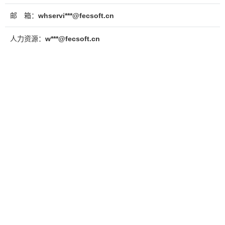
邮 箱：
whservi***@fecsoft.cn
人力资源：
w***@fecsoft.cn