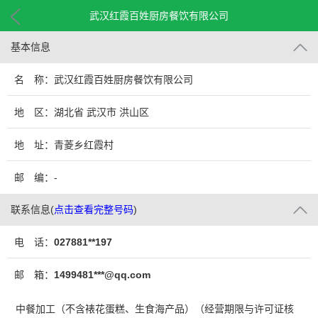
武汉红霞百姓厨房餐饮有限公司
基本信息
名 称：武汉红霞百姓厨房餐饮有限公司
地 区：湖北省 武汉市 洪山区
地 址：青菱乡红霞村
邮 编：-
联系信息
(
点击查看完整号码
)
电 话：
027881**197
邮 箱：
1499481***@qq.com
中餐加工（不含裱花蛋糕、生食海产品）（经营期限与许可证核