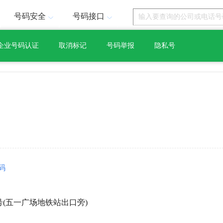
号码安全
号码接口
企业号码认证
取消标记
号码举报
隐私号
码
号(五一广场地铁站出口旁)