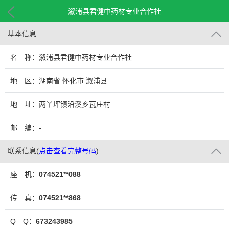
溆浦县君健中药材专业合作社
基本信息
名 称：溆浦县君健中药材专业合作社
地 区：湖南省 怀化市 溆浦县
地 址：两丫坪镇沿溪乡瓦庄村
邮 编：-
联系信息
(
点击查看完整号码
)
座 机：
074521**088
传 真：
074521**868
Q Q：
673243985