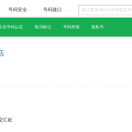
号码安全
号码接口
企业号码认证
取消标记
号码举报
隐私号
店
交汇处