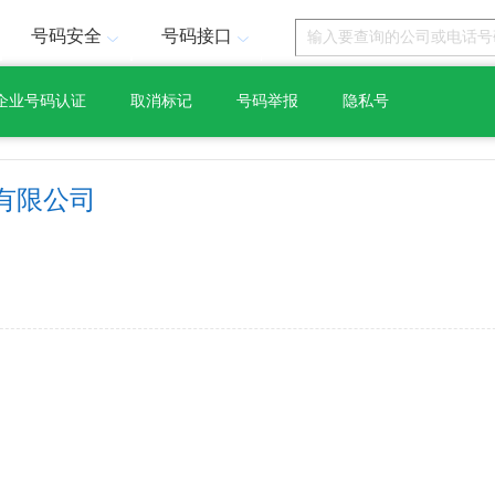
号码安全
号码接口
企业号码认证
取消标记
号码举报
隐私号
有限公司