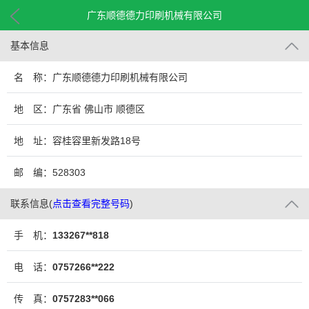
广东顺德德力印刷机械有限公司
基本信息
名 称：广东顺德德力印刷机械有限公司
地 区：广东省 佛山市 顺德区
地 址：容桂容里新发路18号
邮 编：528303
联系信息
(
点击查看完整号码
)
手 机：
133267**818
电 话：
0757266**222
传 真：
0757283**066