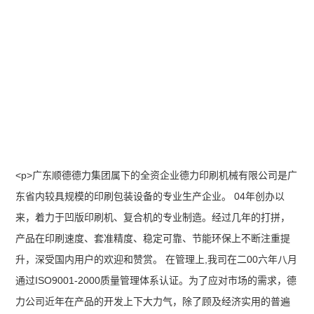
<p>广东顺德德力集团属下的全资企业德力印刷机械有限公司是广
东省内较具规模的印刷包装设备的专业生产企业。 04年创办以
来，着力于凹版印刷机、复合机的专业制造。经过几年的打拼，
产品在印刷速度、套准精度、稳定可靠、节能环保上不断注重提
升，深受国内用户的欢迎和赞赏。 在管理上,我司在二00六年八月
通过ISO9001-2000质量管理体系认证。为了应对市场的需求，德
力公司近年在产品的开发上下大力气，除了顾及经济实用的普遍