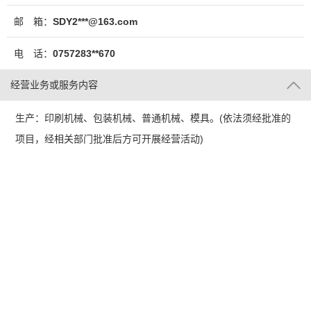
邮 箱：
SDY2***@163.com
电 话：
0757283**670
经营业务或服务内容
生产：印刷机械、包装机械、普通机械、模具。(依法须经批准的
项目，经相关部门批准后方可开展经营活动)