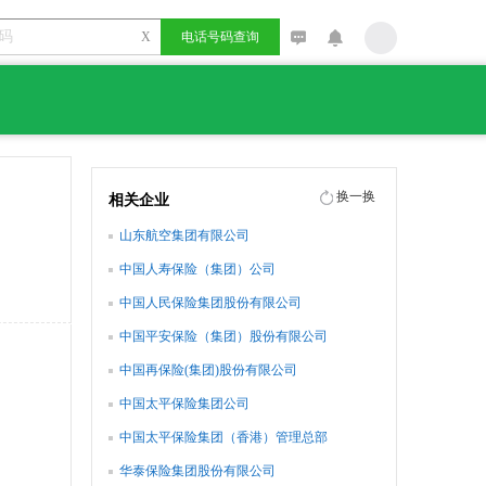
X
电话号码查询
换一换
相关企业
山东航空集团有限公司
中国人寿保险（集团）公司
中国人民保险集团股份有限公司
中国平安保险（集团）股份有限公司
中国再保险(集团)股份有限公司
中国太平保险集团公司
中国太平保险集团（香港）管理总部
华泰保险集团股份有限公司