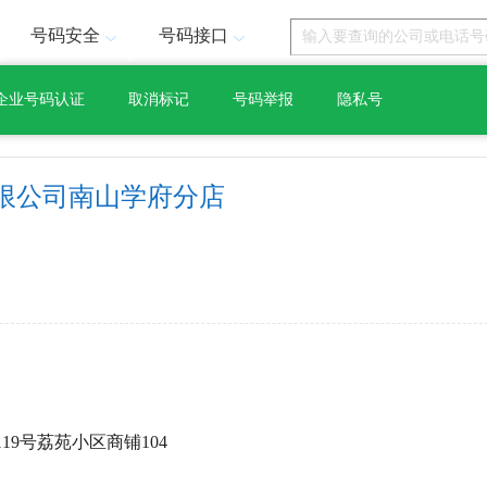
号码安全
号码接口
企业号码认证
取消标记
号码举报
隐私号
限公司南山学府分店
19号荔苑小区商铺104