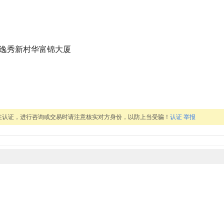
道逸秀新村华富锦大厦
性认证，进行咨询或交易时请注意核实对方身份，以防上当受骗！
认证
举报